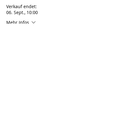
Verkauf endet:
06. Sept., 10:00
Mehr Infos
Preis
125,00 €
Anzahl
Tickettyp
Tagesticket Sonntag
Verkauf endet:
06. Sept., 10:00
Mehr Infos