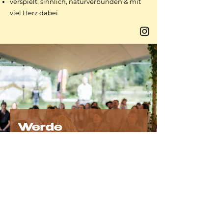
verspielt, sinnlich, naturverbunden & mit
viel Herz dabei
Werde 
Vereinsmitglied
Unterstütze unseren Verein und 
unsere Vision und werde 
außerordentliches Mitglied 
unseres Vereins (ohne 
Stimmrecht). Wenn du dich 
ordentlich bei uns ehrenamtlich 
engagieren möchtest melde dich 